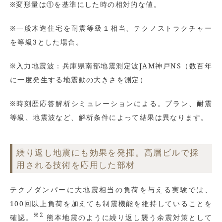
※変形量は①を基準にした時の相対的な値。
※一般木造住宅を耐震等級１相当、テクノストラクチャー
を等級3とした場合。
※入力地震波：兵庫県南部地震測定波JAM神戸NS（数百年
に一度発生する地震動の大きさを測定）
※時刻歴応答解析シミュレーションによる。プラン、耐震
等級、地震波など、解析条件によって結果は異なります。
繰り返し地震にも効果を発揮。高層ビルで採
用される技術を応用した部材
テクノダンパーに大地震相当の負荷を与える実験では、
100回以上負荷を加えても制震機能を維持していることを
※2
確認。
熊本地震のように繰り返し襲う余震対策として