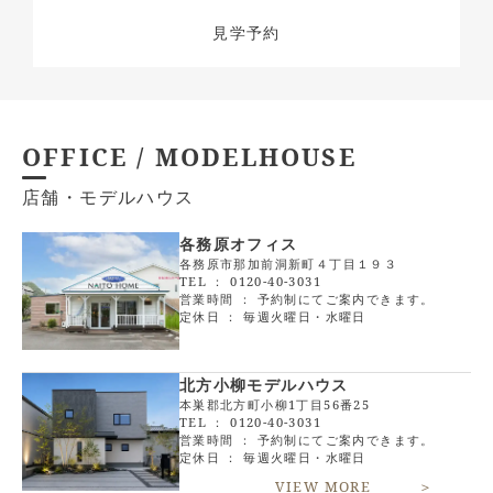
見学予約
OFFICE / MODELHOUSE
店舗・モデルハウス
各務原オフィス
各務原市那加前洞新町４丁目１９３
TEL ：
0120-40-3031
営業時間 ： 予約制にてご案内できます。
定休日 ： 毎週火曜日・水曜日
北方小柳モデルハウス
本巣郡北方町小柳1丁目56番25
TEL ：
0120-40-3031
営業時間 ： 予約制にてご案内できます。
定休日 ： 毎週火曜日・水曜日
VIEW MORE ＞