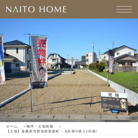
ホーム
物件・土地情報
【土地】各務原市那加前洞新町 – A区画※残り1区画!