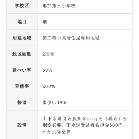
学校区
那加第三小学校
地目
畑
用途地域
第二種中高層住居専用地域
総区画数
2区画
建ぺい率
60%
容積率
200%
接道
東側6.49m
上下水道引込負担金55万円（税込）が
設備
別途必要、下水道受益者負担金500円／
㎡が別途必要