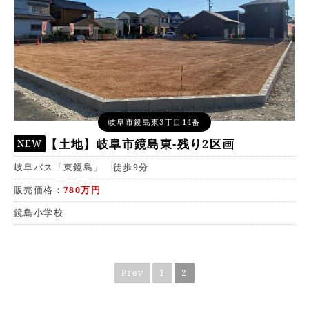
岐阜市鏡島東3丁目14番
【土地】岐阜市鏡島東-残り2区画
岐阜バス「東鏡島」 徒歩9分
販売価格：
780万円
鏡島小学校
Prev
1
2