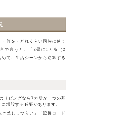
説
で・何を・どれくらい同時に使う
言で言うと、「2畳に1カ所（2
含めて、生活シーンから逆算する
畳のリビングなら7カ所が一つの基
」に増設する必要があります。
抜き差ししづらい」「延長コード