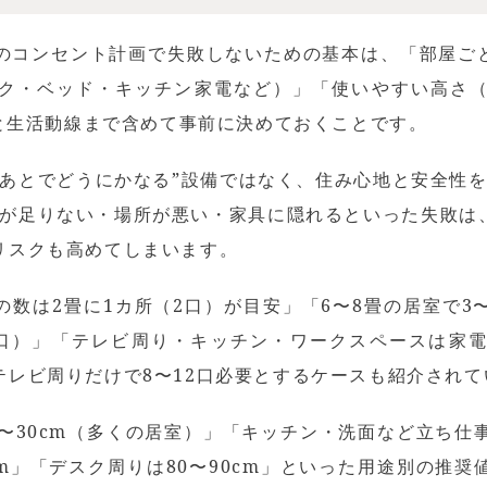
のコンセント計画で失敗しないための基本は、「部屋ごと
ク・ベッド・キッチン家電など）」「使いやすい高さ（標準
置と生活動線まで含めて事前に決めておくことです。
”あとでどうにかなる”設備ではなく、住み心地と安全性を
数が足りない・場所が悪い・家具に隠れるといった失敗は
リスクも高めてしまいます。
数は2畳に1カ所（2口）が目安」「6〜8畳の居室で3〜
12口）」「テレビ周り・キッチン・ワークスペースは家
テレビ周りだけで8〜12口必要とするケースも紹介されて
〜30cm（多くの居室）」「キッチン・洗面など立ち仕事の
cm」「デスク周りは80〜90cm」といった用途別の推