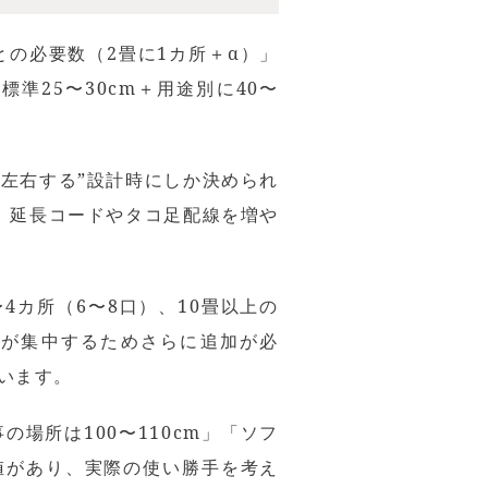
の必要数（2畳に1カ所＋α）」
25〜30cm＋用途別に40〜
左右する”設計時にしか決められ
、延長コードやタコ足配線を増や
4カ所（6〜8口）、10畳以上の
電が集中するためさらに追加が必
います。
場所は100〜110cm」「ソフ
奨値があり、実際の使い勝手を考え