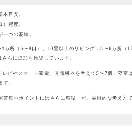
基本目安。
口）程度。
度が一つの基準。
4カ所（6〜8口）、10畳以上のリビング：5〜6カ所（1
はさらに追加を推奨しています。
テレビやスマート家電、充電機器を考えて5〜7個、寝室は
ます。
＋家電集中ポイントにはさらに増設」が、実用的な考え方