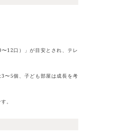
0〜12口）」が目安とされ、テレ
3〜5個、子ども部屋は成長を考
です。