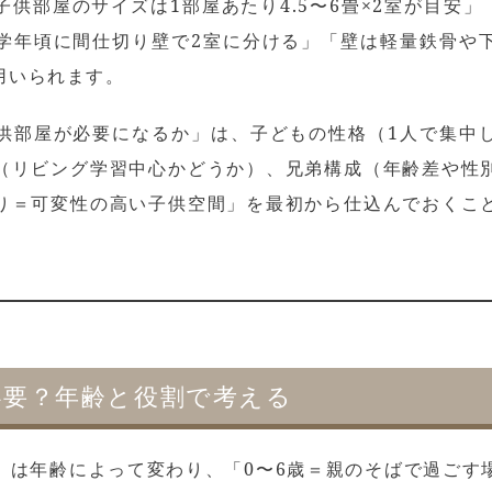
供部屋のサイズは1部屋あたり4.5〜6畳×2室が目安」
学年頃に間仕切り壁で2室に分ける」「壁は軽量鉄骨や
用いられます。
供部屋が必要になるか」は、子どもの性格（1人で集中
（リビング学習中心かどうか）、兄弟構成（年齢差や性
り＝可変性の高い子供空間」を最初から仕込んでおくこ
必要？年齢と役割で考える
」は年齢によって変わり、「0〜6歳＝親のそばで過ごす