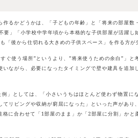
ら作るかどうかは、「子どもの年齢」と「将来の部屋数
室不要」「小学校中学年頃から本格的な子供部屋が活躍し
りも「後から仕切れる大きめの子供スペース」を作る方が
今すぐ使う場所”というより、”将来使うための余白”」と
使いながら、必要になったタイミングで壁や建具を追加
た例」としては、「小さいうちはほとんど使わず物置に
してリビングや収納が窮屈になった」といった声があり
性格に合わせて「1部屋のまま」か「2部屋に分割」かと