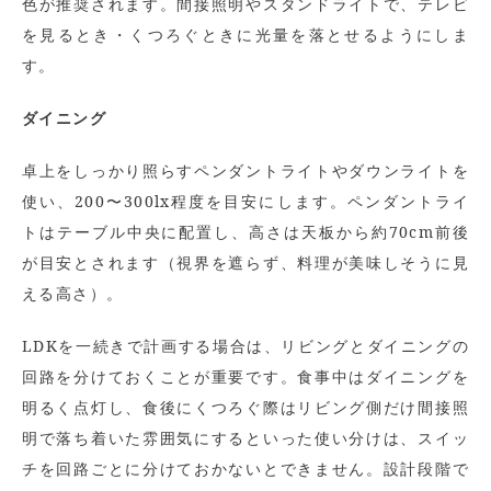
色が推奨されます。間接照明やスタンドライトで、テレビ
を見るとき・くつろぐときに光量を落とせるようにしま
す。
ダイニング
卓上をしっかり照らすペンダントライトやダウンライトを
使い、200〜300lx程度を目安にします。ペンダントライ
トはテーブル中央に配置し、高さは天板から約70cm前後
が目安とされます（視界を遮らず、料理が美味しそうに見
える高さ）。
LDKを一続きで計画する場合は、リビングとダイニングの
回路を分けておくことが重要です。食事中はダイニングを
明るく点灯し、食後にくつろぐ際はリビング側だけ間接照
明で落ち着いた雰囲気にするといった使い分けは、スイッ
チを回路ごとに分けておかないとできません。設計段階で