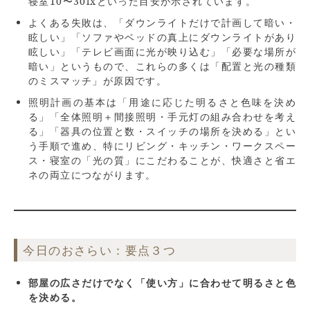
寝室10〜30lxといった目安が示されています。
よくある失敗は、「ダウンライトだけで計画して暗い・
眩しい」「ソファやベッドの真上にダウンライトがあり
眩しい」「テレビ画面に光が映り込む」「必要な場所が
暗い」というもので、これらの多くは「配置と光の種類
のミスマッチ」が原因です。
照明計画の基本は「用途に応じた明るさと色味を決め
る」「全体照明＋間接照明・手元灯の組み合わせを考え
る」「器具の位置と数・スイッチの場所を決める」とい
う手順で進め、特にリビング・キッチン・ワークスペー
ス・寝室の「光の質」にこだわることが、快適さと省エ
ネの両立につながります。
今日のおさらい：要点３つ
部屋の広さだけでなく「使い方」に合わせて明るさと色
を決める。