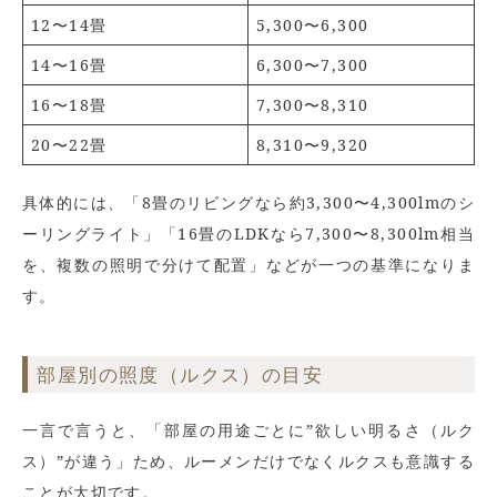
12〜14畳
5,300〜6,300
14〜16畳
6,300〜7,300
16〜18畳
7,300〜8,310
20〜22畳
8,310〜9,320
具体的には、「8畳のリビングなら約3,300〜4,300lmのシ
ーリングライト」「16畳のLDKなら7,300〜8,300lm相当
を、複数の照明で分けて配置」などが一つの基準になりま
す。
部屋別の照度（ルクス）の目安
一言で言うと、「部屋の用途ごとに”欲しい明るさ（ルク
ス）”が違う」ため、ルーメンだけでなくルクスも意識する
ことが大切です。