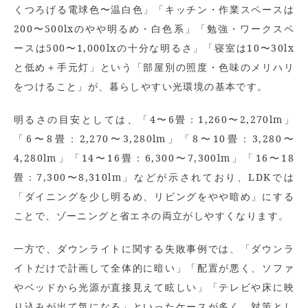
くつろげる電球色〜温白色」「キッチン・作業スペースは
200〜500lxのやや明るめ・白色系」「勉強・ワークスペ
ースは500〜1,000lxの十分な明るさ」「寝室は10〜30lx
と低め＋手元灯」という「部屋別の照度・色味のメリハリ
をつけること」が、暮らしやすい光環境の基本です。
明るさの目安としては、「4〜6畳：1,260〜2,270lm」
「6〜8畳：2,270〜3,280lm」「8〜10畳：3,280〜
4,280lm」「14〜16畳：6,300〜7,300lm」「16〜18
畳：7,300〜8,310lm」などが示されており、LDKでは
「ダイニングを少し明るめ、リビングをやや暗め」にする
ことで、ゾーニングと省エネの両立がしやすくなります。
一方で、ダウンライトに関する失敗事例では、「ダウンラ
イトだけで計画して全体的に暗い」「配置が悪く、ソファ
やベッドから光源が直接見えて眩しい」「テレビや床に映
り込みが出て気になる」といったケースが多く、対策とし