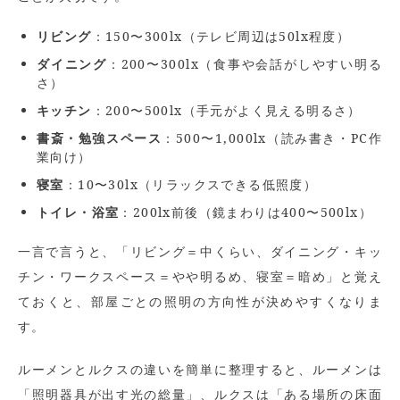
リビング
：150〜300lx（テレビ周辺は50lx程度）
ダイニング
：200〜300lx（食事や会話がしやすい明る
さ）
キッチン
：200〜500lx（手元がよく見える明るさ）
書斎・勉強スペース
：500〜1,000lx（読み書き・PC作
業向け）
寝室
：10〜30lx（リラックスできる低照度）
トイレ・浴室
：200lx前後（鏡まわりは400〜500lx）
一言で言うと、「リビング＝中くらい、ダイニング・キッ
チン・ワークスペース＝やや明るめ、寝室＝暗め」と覚え
ておくと、部屋ごとの照明の方向性が決めやすくなりま
す。
ルーメンとルクスの違いを簡単に整理すると、ルーメンは
「照明器具が出す光の総量」、ルクスは「ある場所の床面