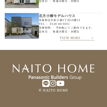
定休日 ： 毎週火曜日・水曜日
北方小柳モデルハウス
本巣郡北方町小柳1丁目56番25
TEL ：
0120-40-3031
営業時間 ： 予約制にてご案内できます。
定休日 ： 毎週火曜日・水曜日
VIEW MORE ＞
©
NAITO HOME