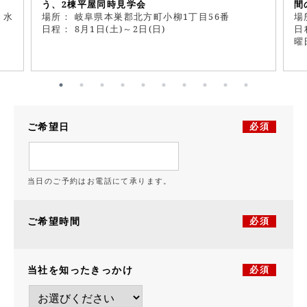
う、2棟平屋同時見学会
間
・水
場所： 岐阜県本巣郡北方町小柳1丁目56番
場
日程： 8月1日(土)～2日(日)
日
曜
ご希望日
必須
当日のご予約はお電話にて承ります。
ご希望時間
必須
当社を知ったきっかけ
必須