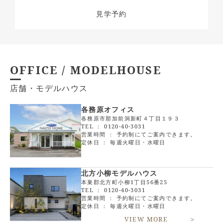
見学予約
OFFICE / MODELHOUSE
店舗・モデルハウス
各務原オフィス
各務原市那加前洞新町４丁目１９３
TEL ：
0120-40-3031
営業時間 ： 予約制にてご案内できます。
定休日 ： 毎週火曜日・水曜日
北方小柳モデルハウス
本巣郡北方町小柳1丁目56番25
TEL ：
0120-40-3031
営業時間 ： 予約制にてご案内できます。
定休日 ： 毎週火曜日・水曜日
VIEW MORE ＞