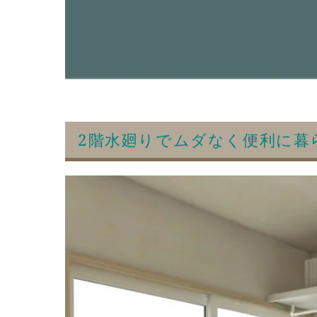
2階水廻りで
ムダなく便利に暮