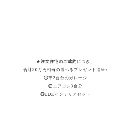
★
注文住宅のご成約
につき、
合計50万円相当の選べるプレゼント進呈♪
①
車2台分のガレージ
②
エアコン3台分
③
LDKインテリアセット